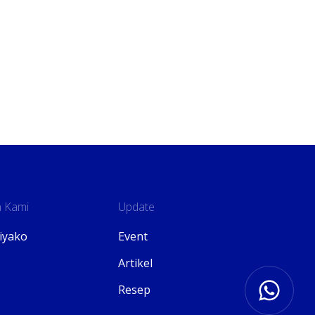
 Kami
Update
iyako
Event
Artikel
Resep