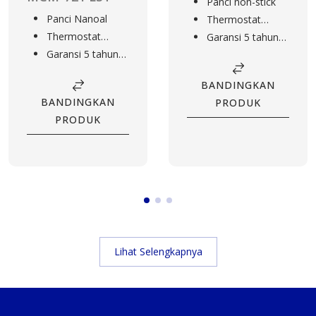
Panci non-stick
Panci Nanoal
Thermostat
Thermostat
system
Garansi 5 tahun
system
Garansi 5 tahun
elemen pemanas
elemen pemanas
BANDINGKAN
BANDINGKAN
PRODUK
PRODUK
Lihat Selengkapnya