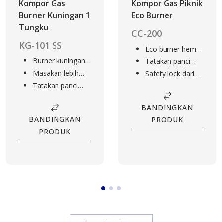
Kompor Gas
Kompor Gas Piknik
Burner Kuningan 1
Eco Burner
Tungku
CC-200
KG-101 SS
Eco burner hemat
Burner kuningan
gas
Tatakan panci
tahan lama
Masakan lebih
anti-slip
Safety lock dari
cepat matang
Tatakan panci
anak-anak
anti-slip
BANDINGKAN
BANDINGKAN
PRODUK
PRODUK