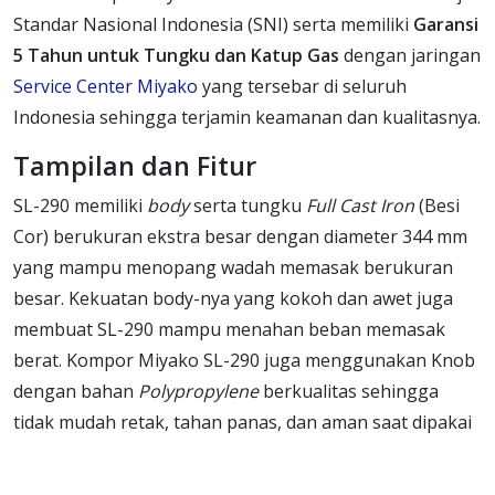
Standar Nasional Indonesia (SNI) serta memiliki
Garansi
5 Tahun untuk Tungku dan Katup Gas
dengan jaringan
Service Center Miyako
yang tersebar di seluruh
Indonesia sehingga terjamin keamanan dan kualitasnya.
Tampilan dan Fitur
SL-290 memiliki
body
serta tungku
Full Cast Iron
(Besi
Cor) berukuran ekstra besar dengan diameter 344 mm
yang mampu menopang wadah memasak berukuran
besar. Kekuatan body-nya yang kokoh dan awet juga
membuat SL-290 mampu menahan beban memasak
berat. Kompor Miyako SL-290 juga menggunakan Knob
dengan bahan
Polypropylene
berkualitas sehingga
tidak mudah retak, tahan panas, dan aman saat dipakai
SL290, SL – 290, SL- 290, SL -290, Kompor besar,
Kompor Komersil, Kompor gas Komersil,ML, SL-290,